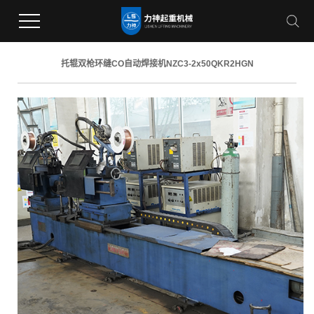
托辊双枪环缝CO自动焊接机NZC3-2x50QKR2HGN