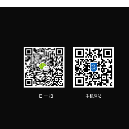
扫 一 扫
手机网站