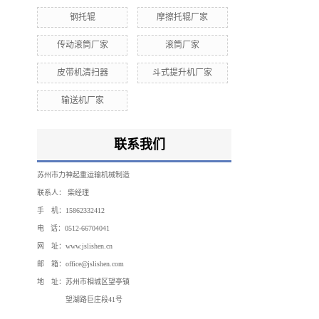
钢托辊
摩擦托辊厂家
传动滚筒厂家
滚筒厂家
皮带机清扫器
斗式提升机厂家
输送机厂家
联系我们
苏州市力神起重运输机械制造
联系人：
柴经理
手 机：15862332412
电 话：0512-66704041
网 址：www.jslishen.cn
邮 箱：office@jslishen.com
地 址：苏州市相城区望亭镇
望湖路
巨庄段41号