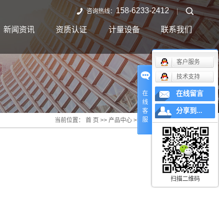
158-6233-2412
|
咨询热线：
新闻资讯
资质认证
计量设备
联系我们
客户服务
技术支持
在
在线留言
线
分享到...
客
服
当前位置：
首 页
>>
产品中心
>>
干污泥刮板输送机
扫描二维码