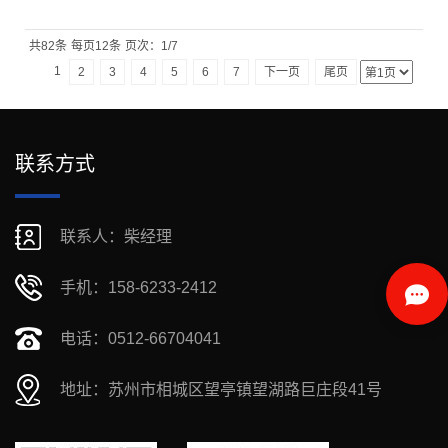
共82条
每页12条
页次：1/7
1
2
3
4
5
6
7
下一页
尾页
联系方式
联系人：柴经理
手机：158-6233-2412
电话：0512-66704041
地址：苏州市相城区望亭镇望湖路巨庄段41号