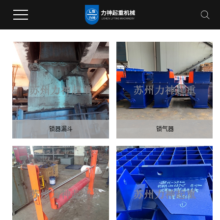
锁器漏斗
锁气器