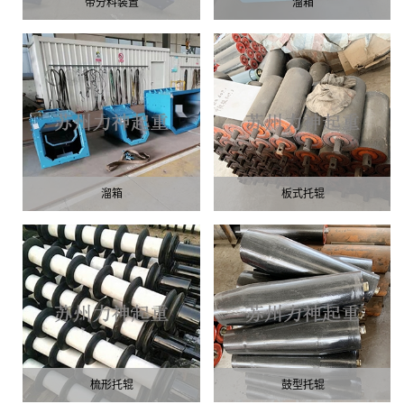
带分料装置
溜箱
溜箱
板式托辊
梳形托辊
鼓型托辊