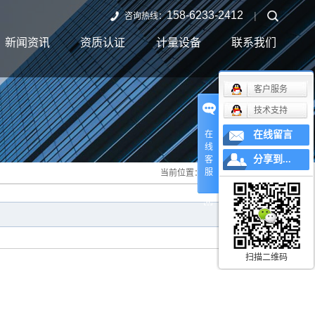
158-6233-2412
|
咨询热线：
新闻资讯
资质认证
计量设备
联系我们
客户服务
技术支持
在
在线留言
线
分享到...
客
服
当前位置：
首 页
>> 全站搜索
扫描二维码