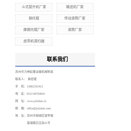
斗式提升机厂家
输送机厂家
钢托辊
传动滚筒厂家
摩擦托辊厂家
滚筒厂家
皮带机清扫器
联系我们
苏州市力神起重运输机械制造
联系人：
柴经理
手 机：15862332412
电 话：0512-66704041
网 址：www.jslishen.cn
邮 箱：office@jslishen.com
地 址：苏州市相城区望亭镇
望湖路
巨庄段41号