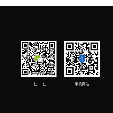
扫 一 扫
手机网站