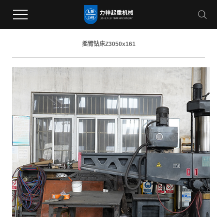
摇臂钻床Z3050x161